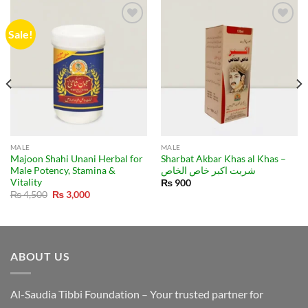
Sale!
MALE
MALE
Majoon Shahi Unani Herbal for
Sharbat Akbar Khas al Khas –
Male Potency, Stamina &
شربت اکبر خاص الخاص
Vitality
₨
900
Original
Current
₨
4,500
₨
3,000
price
price
was:
is:
₨ 4,500.
₨ 3,000.
ABOUT US
Al-Saudia Tibbi Foundation – Your trusted partner for