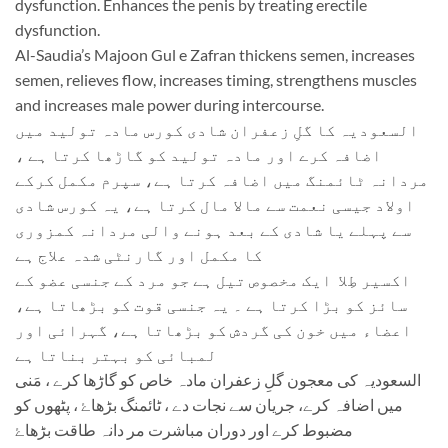
dysfunction. Enhances the penis by treating erectile
dysfunction.
Al-Saudia’s Majoon Gul e Zafran thickens semen, increases
semen, relieves flow, increases timing, strengthens muscles
and increases male power during intercourse.
السعودیہ کا گلِ زعفران شادی کورس مادہ تولید میں
اضافہ کرے اور مادہ تولید کو گاڑھا کرتا ہے ،
مردانہ ٹائمنگ میں اضافہ کرتا ہے، سپرم مکمل کرکے
اولاد جیسی نعمت سے مالا مال کرتا ہے، یہ کورس شادی
سے پہلے یا شادی کے بعد ہونے والی مردانہ کمزوری
کا مکمل اور گارنٹی شدہ علاج ہے
اکسیر طِلا ایک مخصوص تیل ہے جو مرد کے جنسی عضو کے
سائز کو بڑا کرتا ہے ۔ یہ جنسی قوت کو بڑھاتا ہے،
اعضاء میں خون کی گردش کو بڑھاتا ہے، گہرائی اور
لمبائی کو بہتر بناتا ہے
السعودیہ کی معجون گلِ زعفران مادہ خاص کو گاڑھا کرے ، مَنی
میں اضافہ کرے، جریان سے نجات دے ، ٹائمنگ بڑھاۓ ، پٹھوں کو
مضبوط کرے اور دوران مباشرت مر دانہ طاقت بڑھاۓ