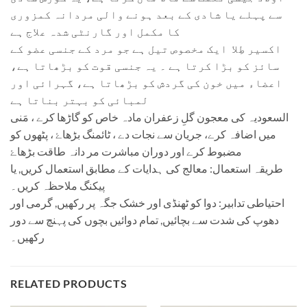
سے پہلے یا شادی کے بعد ہونے والی مردانہ کمزوری
کا مکمل اور گارنٹی شدہ علاج ہے
اکسیر طِلا ایک مخصوص تیل ہے جو مرد کے جنسی عضو کے
سائز کو بڑا کرتا ہے ۔ یہ جنسی قوت کو بڑھاتا ہے،
اعضاء میں خون کی گردش کو بڑھاتا ہے، گہرائی اور
لمبائی کو بہتر بناتا ہے
السعودیہ کی معجون گلِ زعفران مادہ خاص کو گاڑھا کرے ، مَنی
میں اضافہ کرے، جریان سے نجات دے ، ٹائمنگ بڑھاۓ ، پٹھوں کو
مضبوط کرے اور دوران مباشرت مر دانہ طاقت بڑھاۓ
طریقہ استعمال: معالج کی ہدایات کے مطابق استعمال کریں, یا
پیکنگ ملاحظہ کریں۔
احتیاطی تدابیر: دوا کو ٹھنڈی اور خشک جگہ پر رکھیں, گرمی اور
دھوپ کی شدت سے بچائیں, تمام دوائیں بچوں کی پہنچ سے دور
رکھیں۔
RELATED PRODUCTS