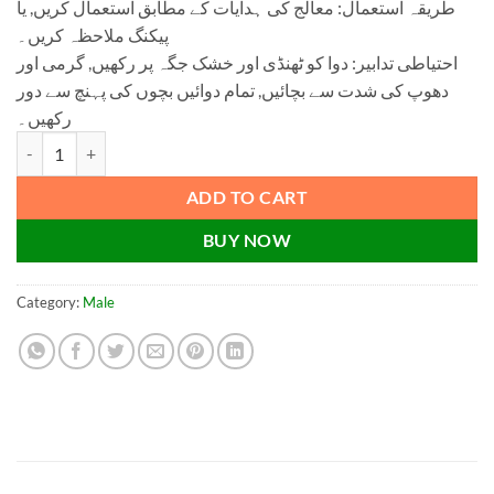
طریقہ استعمال: معالج کی ہدایات کے مطابق استعمال کریں, یا
پیکنگ ملاحظہ کریں۔
احتیاطی تدابیر: دوا کو ٹھنڈی اور خشک جگہ پر رکھیں, گرمی اور
دھوپ کی شدت سے بچائیں, تمام دوائیں بچوں کی پہنچ سے دور
رکھیں۔
Gul e Zafran Shadi Course quantity
ADD TO CART
BUY NOW
Category:
Male