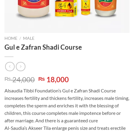
HOME
/
MALE
Gul e Zafran Shadi Course
Original
Current
24,000
18,000
₨
₨
price
price
Alsaudia Tibbi Foundation’s Gul e Zafran Shadi Course
was:
is:
increases fertility and thickens fertility, increases male timing,
₨ 24,000.
₨ 18,000.
completes the sperm and enriches it with the blessing of
children, this course completes male impotence before or
after marriage. And there is a guaranteed cure
Al-Saudia’s Akseer Tila enlarge penis size and treats erectile