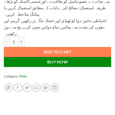
سے نجات دے، عضو تناسل کو طاقت دے اورجنسی ٹائمنگ کو بڑھاۓ
طریقہ استعمال: معالج کی ہدایات کے مطابق استعمال کریں, یا
پیکنگ ملاحظہ کریں۔
احتیاطی تدابیر: دوا کو ٹھنڈی اور خشک جگہ پر رکھیں, گرمی اور
دھوپ کی شدت سے بچائیں, تمام دوائیں بچوں کی پہنچ سے دور
رکھیں۔
Sharbat 2 Ghora - شربت دو گھوڑا quantity
ADD TO CART
BUY NOW
Category:
Male