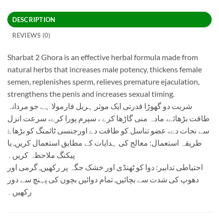
DESCRIPTION
REVIEWS (0)
Sharbat 2 Ghora is an effective herbal formula made from
natural herbs that increases male potency, thickens female
semen, replenishes sperm, relieves premature ejaculation,
strengthens the penis and increases sexual timing.
شربت دو گھوڑا قدرتی ایک موثر ہربل فارمولا ہے جو مردانہ
طاقت بڑھائے، مادہ منی گاڑھا کرے ، سپرم پورا کرے، سرعت انزل
سے نجات دے، عضو تناسل کو طاقت دے اورجنسی ٹائمنگ کو بڑھاۓ
طریقہ استعمال: معالج کی ہدایات کے مطابق استعمال کریں, یا
پیکنگ ملاحظہ کریں۔
احتیاطی تدابیر: دوا کو ٹھنڈی اور خشک جگہ پر رکھیں, گرمی اور
دھوپ کی شدت سے بچائیں, تمام دوائیں بچوں کی پہنچ سے دور
رکھیں۔